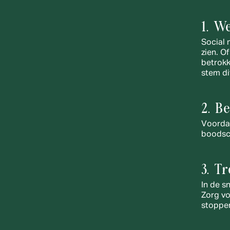
1. W
Social 
zien. O
betrokk
stem dit
2. B
Voordat
boodsch
3. T
In de s
Zorg vo
stoppe