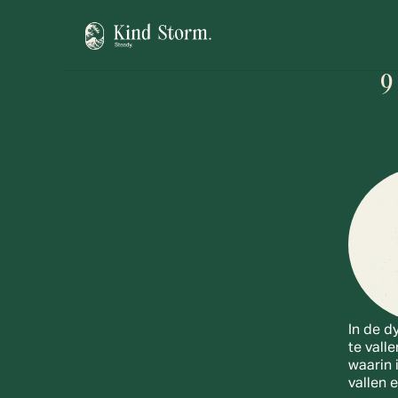
9
In de d
te vall
waarin 
vallen 