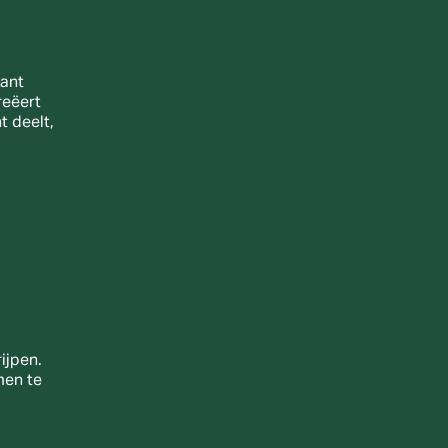
ant 
eëert 
 deelt, 
jpen. 
en te 