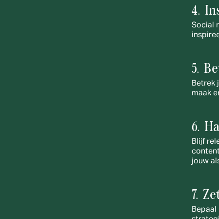
4. In
Social 
inspire
5. B
Betrek j
maak e
6. H
Blijf r
content
jouw al
7. Ze
Bepaal 