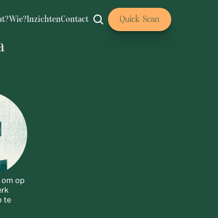
t?
Wie?
Inzichten
Contact
Quick Scan
 
 om op 
rk 
 te 