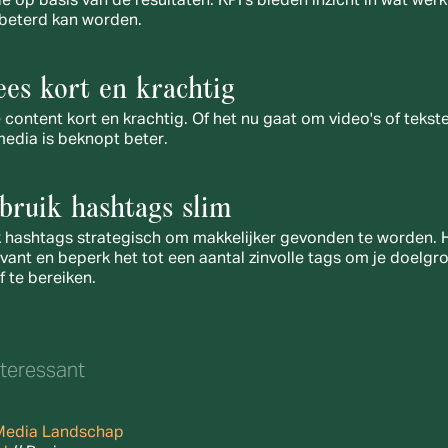
ie op basis van de resultaten. KPI’s bieden inzicht in wat werkt
beterd kan worden.
ees kort en krachtig
 content kort en krachtig. Of het nu gaat om video's of tekste
media is beknopt beter.
ebruik hashtags slim
 hashtags strategisch om makkelijker gevonden te worden. 
evant en beperk het tot een aantal zinvolle tags om je doelgro
f te bereiken.
nteressant
Media Landschap