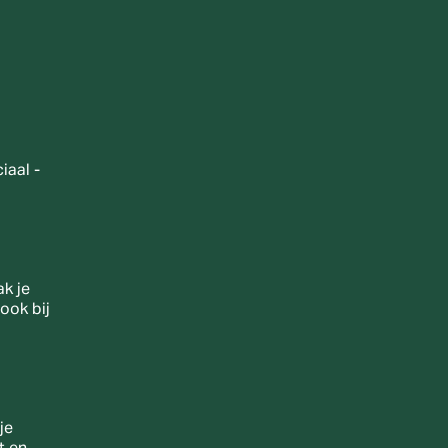
aal - 
k je 
ook bij 
e 