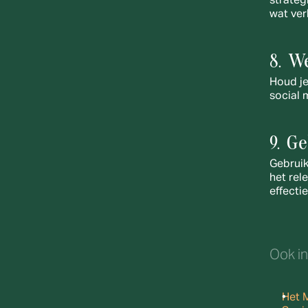
strateg
wat ver
8. W
Houd je
social 
9. G
Gebruik
het rel
effectie
Ook i
Het 