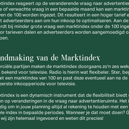
tindex reageert op de veranderende vraag naar advertentier
te of verwachte vraag in een bepaalde maand kan een marktin
en de 100 worden ingezet. Dit resulteert in een hoger tarief e
 adverteerders aan om hun inkoop te optimaliseren. Aan de 
rdt bij minder grote vraag een marktindex onder de 100 ingez
or tarieven dalen en adverteerders worden aangemoedigd o
open.
ndmaking van de Marktindex
iële partijen maken de marktindex doorgaans zo'n zes weke
bekend voor televisie. Radio is hierin wat flexibeler. Ster, beg
met een marktindex van 100 en past deze eventueel aan na de s
eerste inkoopperiode voor televisie.
tindex is een dynamisch instrument dat de flexibiliteit biedt 
en op veranderingen in de vraag naar advertentieruimte. Het i
dig om in jouw planning altijd al rekening te houden met een 
le index in bepaalde periodes. Wanneer je dat moet doen? G
 wij zijn helemaal ingevoerd en weten dit precies!