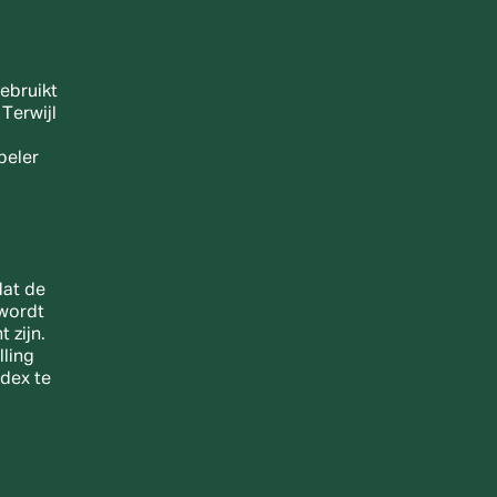
ebruikt 
erwijl 
eler 
at de 
wordt 
zijn. 
ling 
dex te 