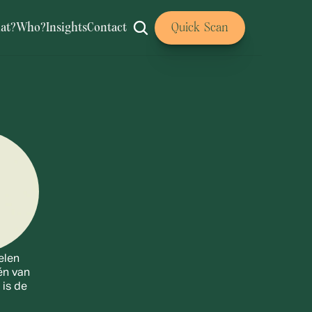
at?
Who?
Insights
Contact
Quick Scan
len 
én van 
is de 