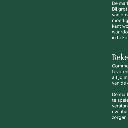
De mark
Bij gro
van bov
moedigt
kant wo
waardo
in te k
Beke
Commerc
tevoren 
altijd 
van de 
De mark
te spel
verstan
eventue
zorgen,