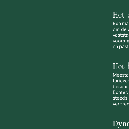
Het 
Een mar
om de v
vaststa
voorafg
en past
Het 
Meestal
tarieve
beschou
Echter,
steeds 
verbred
Dyna