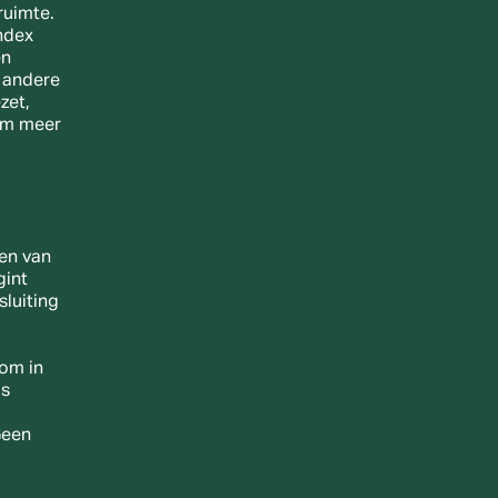
uimte. 
dex 
n 
andere 
et, 
m meer 
n van 
int 
luiting 
om in 
s 
een 